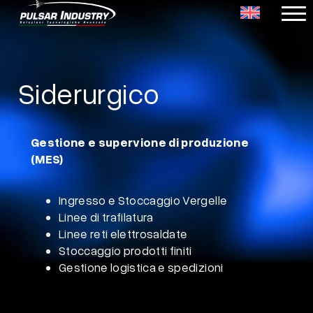
Vai
al
Siderurgico
contenuto
Gestione e supervione di produzione
(MES)
Ingresso
e
Stoccaggio
Vergelle
Linee di
trafilatura
Linee
reti
elettrosaldate
Stoccaggio
prodotti
finiti
Gestione
logistica
e
spedizioni