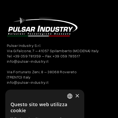
Pulsar Industry S.r.l.
Via G.Falcone, 7 – 41057 Spilamberto (MODENA) Italy
Tel: +39 059 781359 – Fax: +39 059 785517
info@pulsar-industry.it
Via Fortunato Zeni, 8 – 38068 Rovereto
(TRENTO) Italy
info@pulsar-industry.it
PULSAR INDUSTRY NA CORP.
×
200 Vesey Street
Questo sito web utilizza
24th Floor
ITALIAN
New York, NY 10281
cookie
ENGLISH