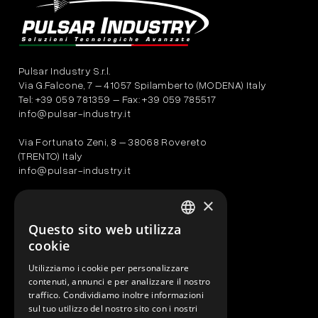
Pulsar Industry S.r.l.
Via G.Falcone, 7 – 41057 Spilamberto (MODENA) Italy
Tel: +39 059 781359 – Fax: +39 059 785517
info@pulsar-industry.it
Via Fortunato Zeni, 8 – 38068 Rovereto
(TRENTO) Italy
info@pulsar-industry.it
PULSAR INDUSTRY NA CORP.
×
200 Vesey Street
24th Floor
Questo sito web utilizza
ITALIAN
New York, NY 10281
cookie
ENGLISH
AZIENDA
Utilizziamo i cookie per personalizzare
contenuti, annunci e per analizzare il nostro
SOLUZIONI
traffico. Condividiamo inoltre informazioni
SETTORI
sul tuo utilizzo del nostro sito con i nostri